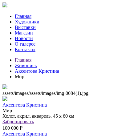
Главная
Художники
Выставки
Магазин
Новости
О галерее
Контакты
Главная
Живопись
Аксентова Кристина
Мир
assets/images/assets/images/img-0084(1).jpg
Аксентова Кристина
Мир
Холст, акрил, акварель, 45 х 60 см
Забронировать
100 000 ₽
Аксентова Кристина