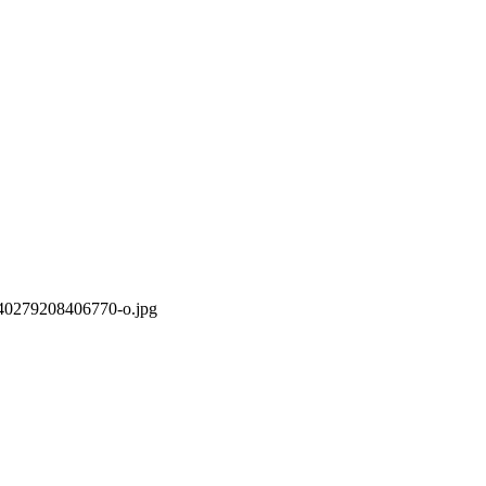
340279208406770-o.jpg